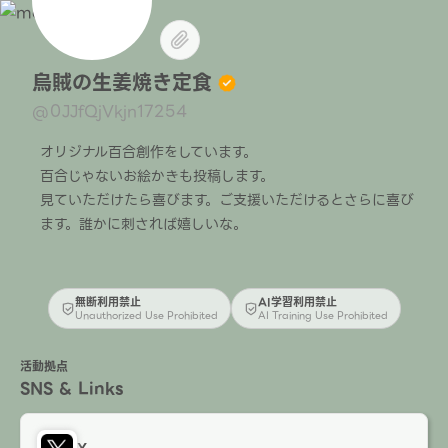
烏賊の生姜焼き定食
@0JJfQjVkjn17254
オリジナル百合創作をしています。
百合じゃないお絵かきも投稿します。
見ていただけたら喜びます。ご支援いただけるとさらに喜び
ます。誰かに刺されば嬉しいな。
無断利用禁止
AI学習利用禁止
Unauthorized Use Prohibited
AI Training Use Prohibited
活動拠点
SNS & Links