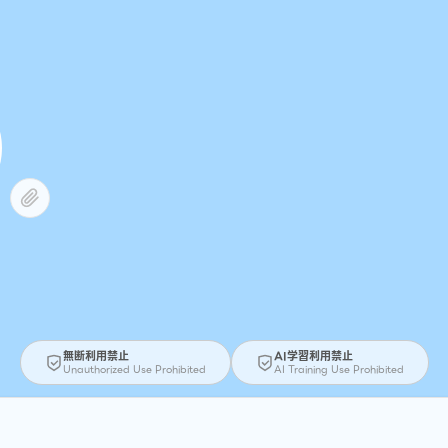
無断利用禁止
AI学習利用禁止
Unauthorized Use Prohibited
AI Training Use Prohibited