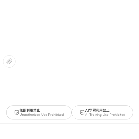
無断利用禁止
AI学習利用禁止
Unauthorized Use Prohibited
AI Training Use Prohibited