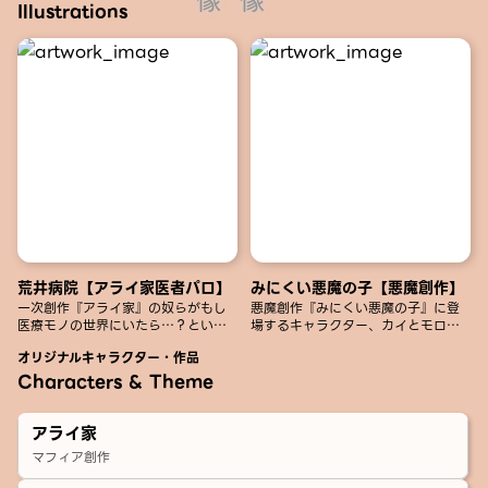
Illustrations
荒井病院【アライ家医者パロ】
みにくい悪魔の子【悪魔創作】
一次創作『アライ家』の奴らがもし
悪魔創作『みにくい悪魔の子』に登
医療モノの世界にいたら…？という
場するキャラクター、カイとモロク
妄想から生まれたセルフ二次創作で
＋αの落書きをまとめました。
オリジナルキャラクター・作品
す。
※擬人化も含みます。
Characters & Theme
アライ家
マフィア創作