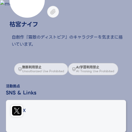
枯宮ナイフ
自創作『霧散のディストピア』のキャラクターを気ままに描
いています。
無断利用禁止
AI学習利用禁止
Unauthorized Use Prohibited
AI Training Use Prohibited
活動拠点
SNS & Links
X