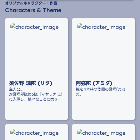
オリジナルキャラクター・作品
Characters & Theme
須佐野 璃陀 (リタ)
阿弥陀 (アミダ)
主人公。
腕を4本持つ隻眼の蠢煙(ｼｭﾝｴ
対蠢煙部隊第6隊『イサラナミ』
ﾝ)。
に入隊し、様々なことに巻き込
まれていく。
月蓮という人間の僧と出会い仲
を深めるも、血盆菩薩(ｹﾂﾎﾞﾝﾎﾞｻ
1度命を立たれるも、蠢煙の心臓
ﾂ)の加護を受けた相者に月蓮を
を移植し半人半蠢煙となる。
○害されてしまう。
阿弥陀は右目を失明するも、そ
母はリタのように明るく優しい
の相者の心臓を喰らうことで
性格であり、人類最強と謳われ
【血盆の相】(自身の血液を操れ
るほどであった。蠢煙との友好
る)を会得する。