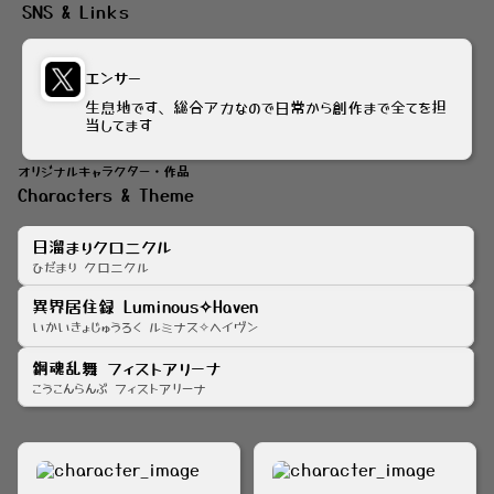
SNS & Links
エンサー
生息地です、総合アカなので日常から創作まで全てを担
当してます
オリジナルキャラクター・作品
Characters & Theme
日溜まりクロニクル
ひだまり クロニクル
異界居住録 Luminous✧Haven
いかいきょじゅうろく ルミナス✧︎ヘイヴン
鋼魂乱舞 フィストアリーナ
こうこんらんぶ フィストアリーナ