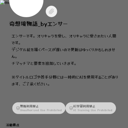
奇想境物語_byエンサー
エンサーです。オリキャラを愛し、オリキャラに愛されたい人間
です。
デジタル絵を描くペースが遅いので更新はゆっくりかもしれませ
ん。
チマッチマと要素を追加していきます。
※タイトルロゴや苦手分野には一時的にAIを使用することがあり
ます、ご了承ください。
無断利用禁止
AI学習利用禁止
Unauthorized Use Prohibited
AI Training Use Prohibited
活動拠点