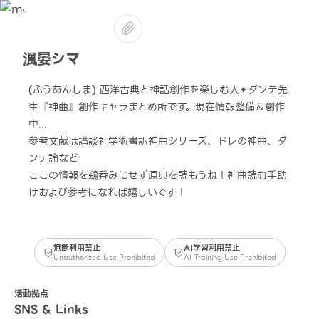
渢晏シマ
(ふうあんしま) 西洋古典と神話創作を楽しむ人✦ダンテ先
生『神曲』創作キャラまとめ所です。現在情報整備＆創作
中...
参考文献は講談社学術書訳神曲シリーズ、ドレの神曲、ダ
ンテ論など
ここの情報を鵜呑みにせず原典を読もうね！神曲読む手助
けおよび参考になれば嬉しいです！
無断利用禁止
AI学習利用禁止
Unauthorized Use Prohibited
AI Training Use Prohibited
活動拠点
SNS & Links