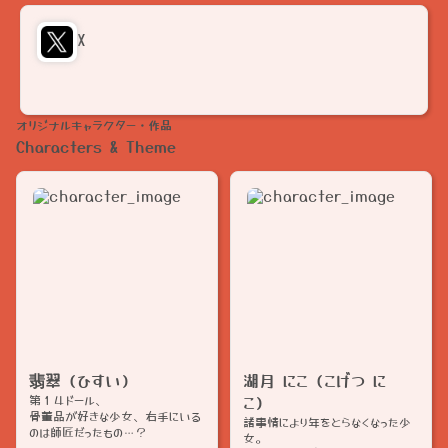
X
オリジナルキャラクター・作品
Characters & Theme
翡翠（ひすい）
湖月 にこ（こげつ に
第１４ドール、
こ）
骨董品が好きな少女、右手にいる
諸事情により年をとらなくなった少
女。