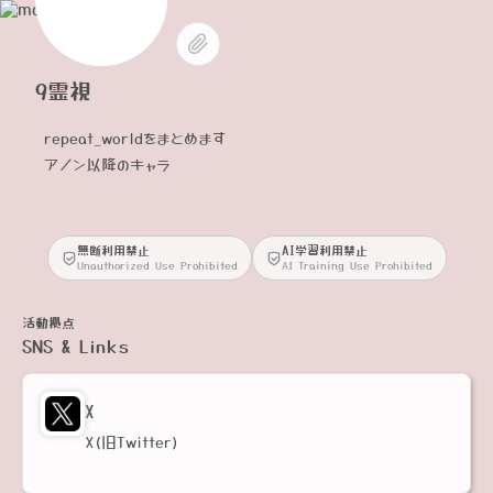
9霊視
repeat_worldをまとめます
アノン以降のキャラ
無断利用禁止
AI学習利用禁止
Unauthorized Use Prohibited
AI Training Use Prohibited
活動拠点
SNS & Links
X
X(旧Twitter)