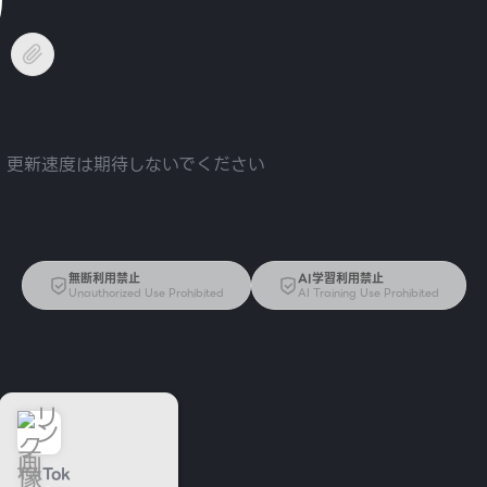
 更新速度は期待しないでください
無断利用禁止
AI学習利用禁止
Unauthorized Use Prohibited
AI Training Use Prohibited
TikTok