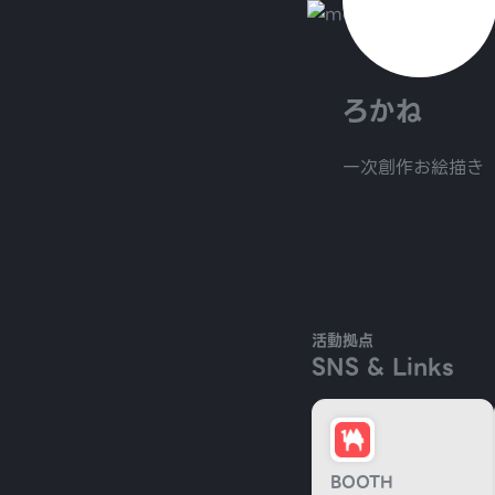
ろかね
一次創作お絵描き
活動拠点
SNS & Links
BOOTH