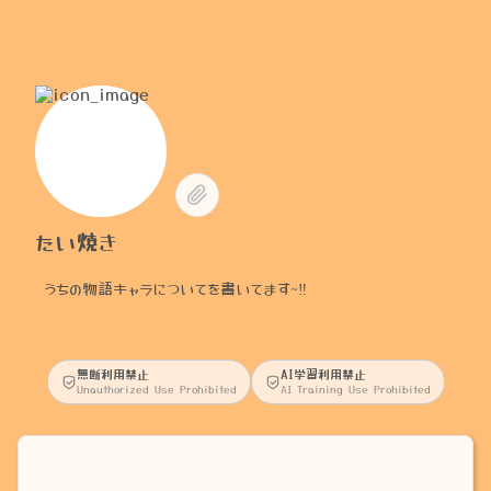
たい焼き
うちの物語キャラについてを書いてます~‼️
無断利用禁止
AI学習利用禁止
Unauthorized Use Prohibited
AI Training Use Prohibited