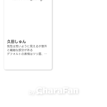
久田しゅん
気性は荒いように見えるが意外
と繊細な部分がある
デフォルトの表情はツリ眉、へ
の字口
顔に出やすく、感情的になりや
すい
「〜だろ？」「〜じゃねぇ
か！」基本的に荒っぽい喋り
方。本人は矯正したいらしい
伊達眼鏡は目つきを誤魔化すた
めにかけている
by
「あ！？話しかけてくんじゃね
ぇ！俺はもう誰とも群れねぇ
よ！」