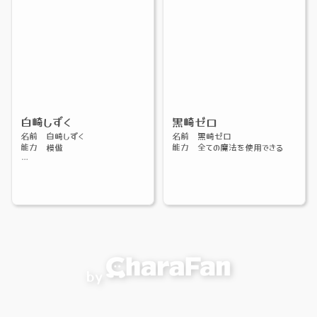
白崎しずく
黒崎ゼロ
名前 白崎しずく
名前 黒崎ゼロ
能力 模倣
能力 全ての魔法を使用できる
またおいおい足していく予定で
す、、
by