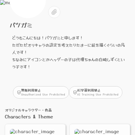
バツガミ
どうもこんにちは！バツガミと申します！
ただただオリキャラの設定を考えたりたまーに絵を描くぐらいの凡
人です！
ちなみにアイコンとかヘッダーの子は代理ちゃんの白崎しずくとい
う子です！
無断利用禁止
AI学習利用禁止
Unauthorized Use Prohibited
AI Training Use Prohibited
オリジナルキャラクター・作品
Characters & Theme