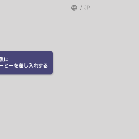
/
JP
魚
に
ーヒー
を差し入れする