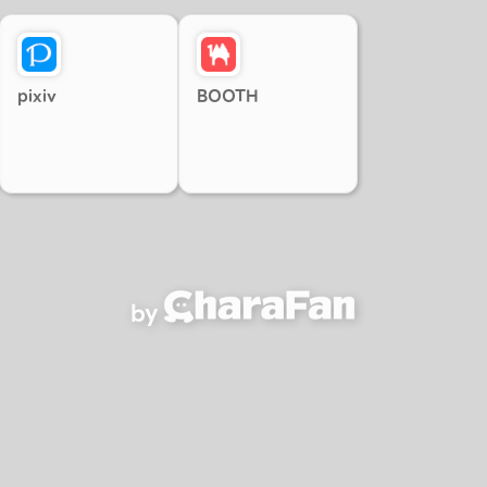
pixiv
BOOTH
by