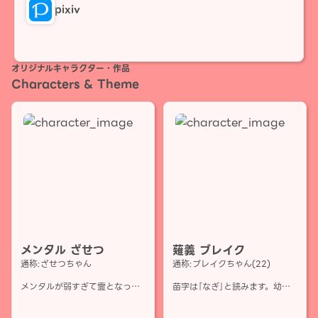
pixiv
オリジナルキャラクター・作品
Characters & Theme
メンタル ざせつ
薙義 ブレイク
通称:ざせつちゃん
通称:ブレイクちゃん(22)
メンタルが弱すぎて霊となって
苗字は｢なぎ｣と読みます。幼少
しまった女の子。
期の頃から物騒な物を好んでい
常に負の感情を纏っていて、全
る。壊すことが好き。それなり