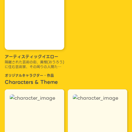
アーティスティックイエロー
隔離された芸術の街、黄楼(おうろう)
に住む芸術家、その周りの人間たち
の物語。
オリジナルキャラクター・作品
テーマパークのような街で、黄色い
狂気が街と人を塗りつぶしていく。
Characters & Theme
⬛︎ねっちょりと不気味で読後感が悪い
話を描きたくてやっております
⬛︎男⇆男のどでかい矢印(恋・愛・友
情・執着・依存・嫌悪・自己同一化)
がメイン