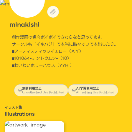
minakishi
創作漫画の色々ポイポイできたらなと思ってます。
サークル名「イキハジ」で本当に時々オフで本出したり。
⬛︎アーティスティックイエロー（ＡＹ）
⬛︎101064-テントウムシ-（10）
⬛︎わいわいホラーハウス（YYH ）
無断利用禁止
AI学習利用禁止
Unauthorized Use Prohibited
AI Training Use Prohibited
イラスト集
Illustrations