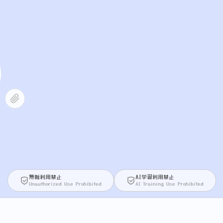
無断利用禁止
AI学習利用禁止
Unauthorized Use Prohibited
AI Training Use Prohibited