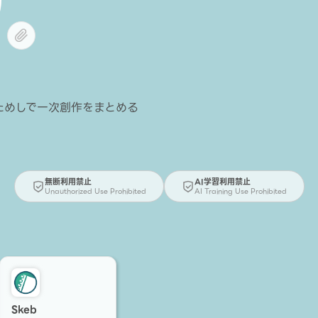
ためしで一次創作をまとめる
無断利用禁止
AI学習利用禁止
Unauthorized Use Prohibited
AI Training Use Prohibited
Skeb