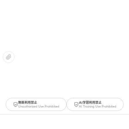
無断利用禁止
AI学習利用禁止
Unauthorized Use Prohibited
AI Training Use Prohibited