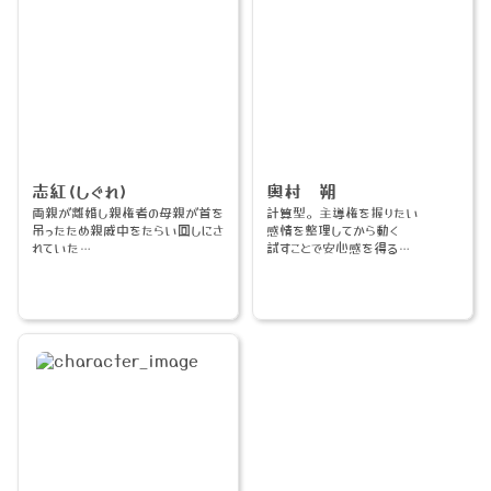
志紅(しぐれ)
奥村 朔
両親が離婚し親権者の母親が首を
計算型。主導権を握りたい
吊ったため親戚中をたらい回しにさ
感情を整理してから動く
れていた
試すことで安心感を得る
「普通」であろうとする防衛型
好き→パチ 酒 タバコ 女(可
愛い子) 遊ぶこと 運動 他の
表→透は「自分のもの」・普通
人といること
奥→透は「欠かせない人」・見捨
普通→勉強
てられ不安強・愛される自信無・
嫌い→面倒くさいこと 一人
壊れている自覚はある
頭も運動神経もいい。ただ極度の
透が“朔のため”に泣くのは好き
寂しがりやで複数の女性と付き合っ
“他人のため”に泣くのは嫌い
ているのがデフォ。一人のときは滅
透の優しさが他人に向かうと壊した
多にない。大体デートか友人とい
くなる
る。一人のときは寂しさか逃れるた
め酒飲んでる。
嫌→透の自立の兆し・救済の可能