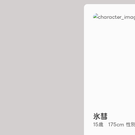
氷彗
15歳