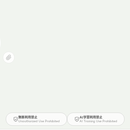
無断利用禁止
AI学習利用禁止
Unauthorized Use Prohibited
AI Training Use Prohibited