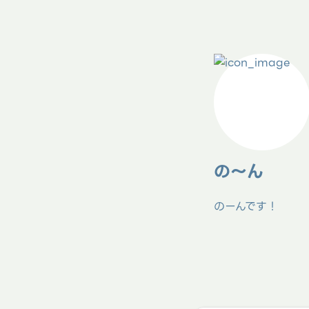
の～ん
のーんです！