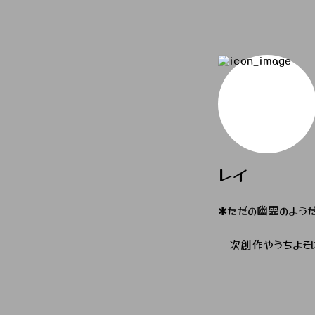
レイ
✱ただの幽霊のよう
一次創作やうちよそに