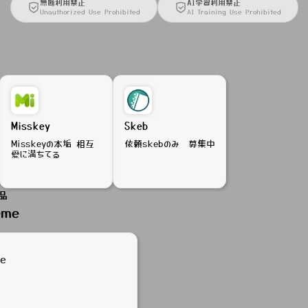
無断利用禁止
AI学習利用禁止
Unauthorized Use Prohibited
AI Training Use Prohibited
Misskey
Skeb
Misskeyの本垢 相互
依頼skebのみ 募集中
愛に満ちてる
品
eme