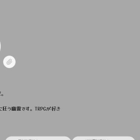
だ。
狂う幽霊です。TRPGが好き