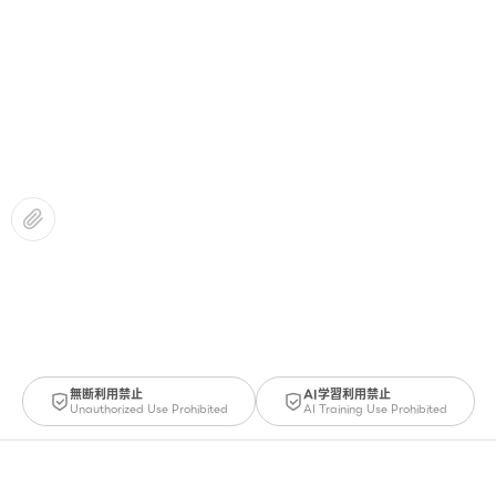
無断利用禁止
AI学習利用禁止
Unauthorized Use Prohibited
AI Training Use Prohibited