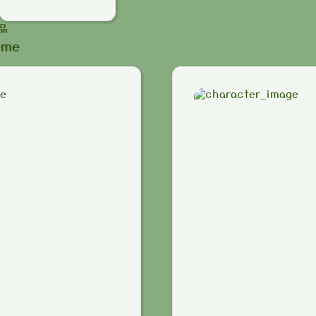
品
eme