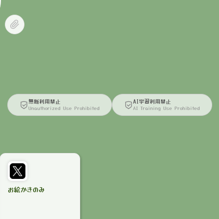
無断利用禁止
AI学習利用禁止
Unauthorized Use Prohibited
AI Training Use Prohibited
お絵かきのみ