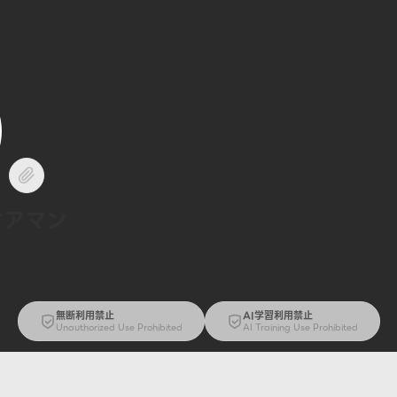
ケアマン
無断利用禁止
AI学習利用禁止
Unauthorized Use Prohibited
AI Training Use Prohibited