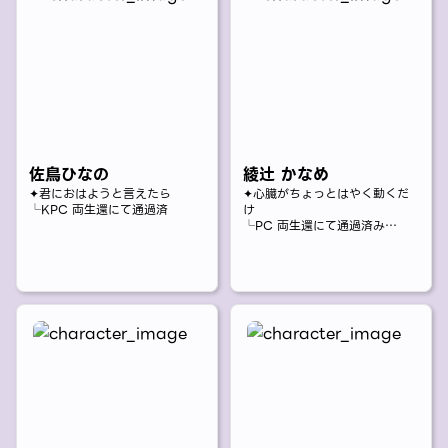
佐鳥ひなの
綾辻 かなめ
✦君におはようと言えたら
✦心臓がちょっとはやく動くだ
└KPC 両生還にて通過済
け
└PC 両生還にて通過済み
何事も普通。
目立つこともなく、特別な才能
を持っているわけでもないこと
を自覚している唯の少女。