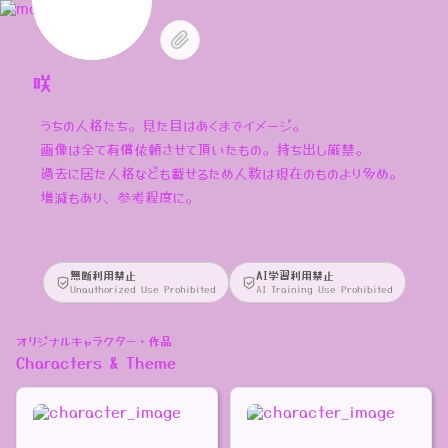
咲
うちの人格たち。見た目はあくまでイメージ。
画像は全て有償依頼させて頂いたもの。持ち出し厳禁。
過去に居た人格なども載せるため人数は現在のものより多め。
増減もあり、参考程度に。
無断利用禁止
AI学習利用禁止
Unauthorized Use Prohibited
AI Training Use Prohibited
オリジナルキャラクター・作品
Characters & Theme