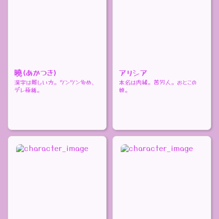
曉(あかつき)
アリシア
漢字は難しい方。ツンツン多め、
本名は内緒。苦労人。おとこの
デレ極稀。
娘。