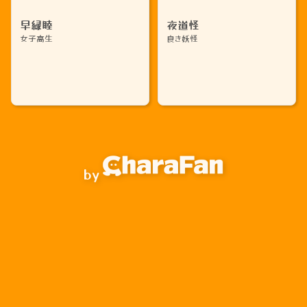
早緑睦
夜道怪
女子高生
良き妖怪
by