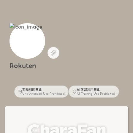
Rokuten
無断利用禁止
AI学習利用禁止
Unauthorized Use Prohibited
AI Training Use Prohibited