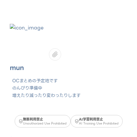
mun
OCまとめの予定地です
のんびり準備中
増えたり減ったり変わったりします
無断利用禁止
AI学習利用禁止
Unauthorized Use Prohibited
AI Training Use Prohibited