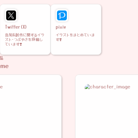
Twitter(X)
pixiv
告知&創作に関するイラ
イラストをまとめていま
スト･つぶやきを投稿し
す❣️
ています❣️
品
eme