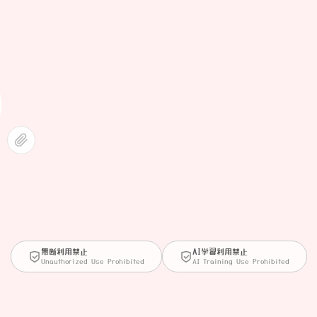
無断利用禁止
AI学習利用禁止
Unauthorized Use Prohibited
AI Training Use Prohibited