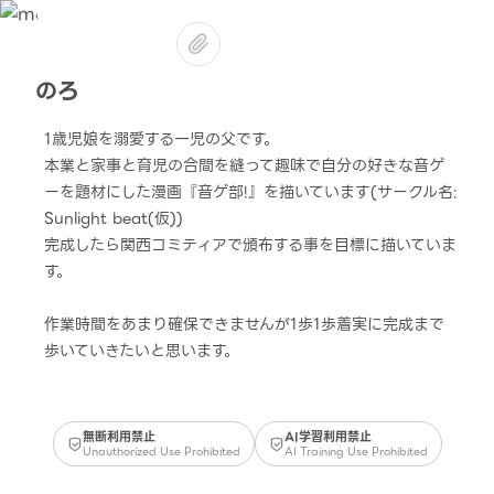
のろ
1歳児娘を溺愛する一児の父です。
本業と家事と育児の合間を縫って趣味で自分の好きな音ゲ
ーを題材にした漫画『音ゲ部!』を描いています(サークル名:
Sunlight beat(仮))
完成したら関西コミティアで頒布する事を目標に描いていま
す。
作業時間をあまり確保できませんが1歩1歩着実に完成まで
歩いていきたいと思います。
無断利用禁止
AI学習利用禁止
Unauthorized Use Prohibited
AI Training Use Prohibited