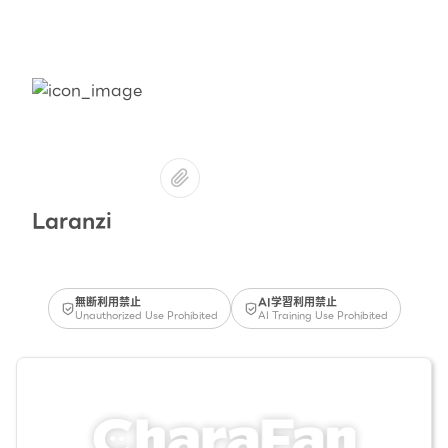
Laranzi
無断利用禁止
AI学習利用禁止
Unauthorized Use Prohibited
AI Training Use Prohibited