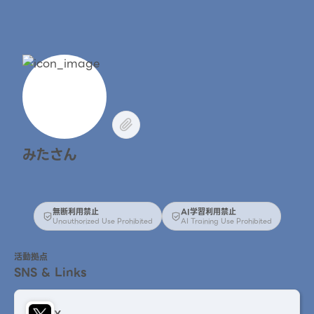
みたさん
無断利用禁止
AI学習利用禁止
Unauthorized Use Prohibited
AI Training Use Prohibited
活動拠点
SNS & Links