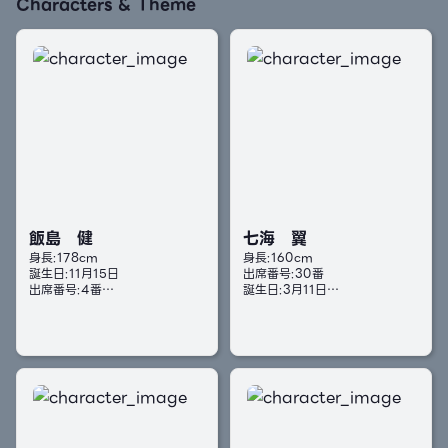
Characters & Theme
飯島 健
七海 翼
身長:178cm
身長:160cm
誕生日:11月15日
出席番号:30番
出席番号:4番
誕生日:3月11日
大人しく真面目で誰に対しても
明るく誰に対しても分け隔てな
無害だが、動くものが好き等
く優しい性格。
節々に不思議さを感じる男。
ファンクラブがあるほど顔が可
人と話すことが大の苦手で、高
愛いため人から理想を向けられ
校で1番仲の良い二葉や遼、幼馴
ることが多く、本人もそれに応
染である翼相手であっても目が
えられるように日々努力をして
合うことはない。
いる。
割と図々しい。
健のことが好き。
割と雑な所がある。