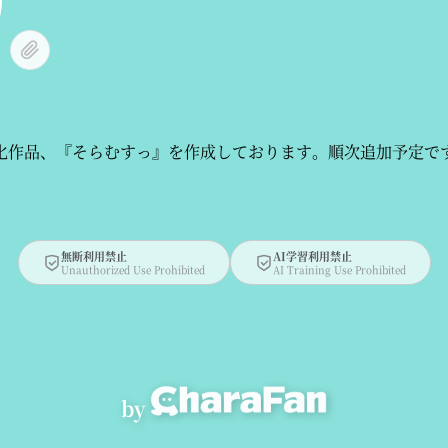
人化作品、『そらむすっ』を作成しております。順次追加予定で
無断利用禁止
AI学習利用禁止
Unauthorized Use Prohibited
AI Training Use Prohibited
by