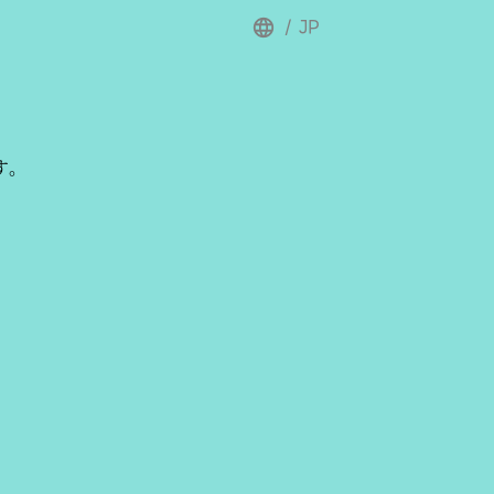
/
JP
す。