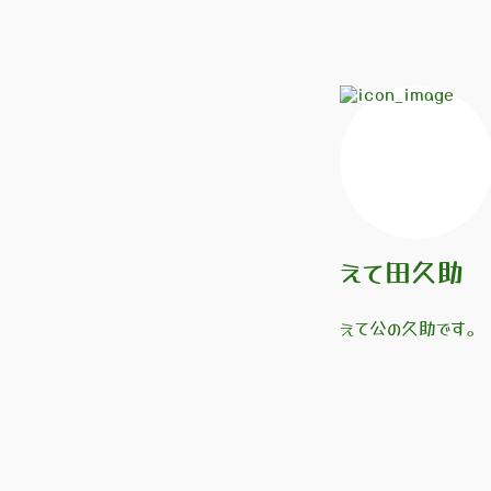
えて田久助
えて公の久助です。