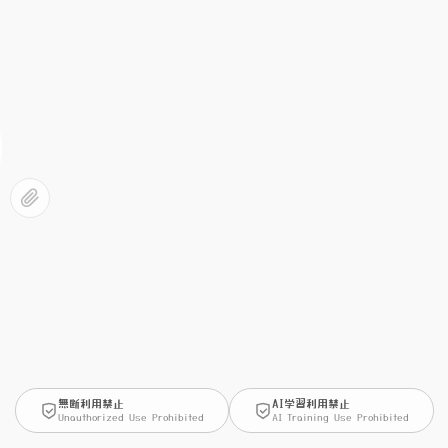
無断利用禁止
AI学習利用禁止
Unauthorized Use Prohibited
AI Training Use Prohibited