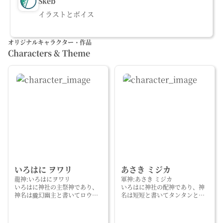
Skeb
イラストとボイス
オリジナルキャラクター・作品
Characters & Theme
いろはに ヲワリ
あさき ミジカ
龍神:いろはにヲワリ
軍神:あさき ミジカ
いろはに神社の主祭神であり、
いろはに神社の配神であり、神
神名は朧幻幽主と書いてロウゲ
名は短短と書いてタンタンとい
ンユウシュという。
う。
生まれは中国、育ちは日本。
本名は藍(ラン)
性別はオス
軍神であり、戌神。犬種はコー