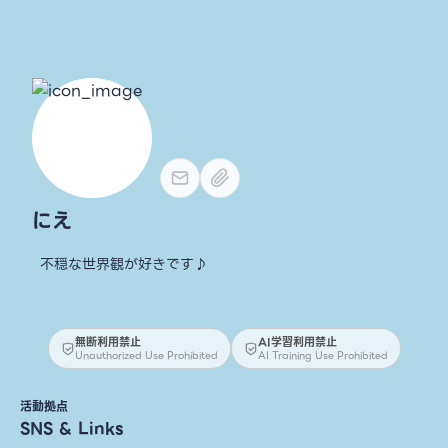
にえ
不穏な世界観が好きです♪
無断利用禁止
AI学習利用禁止
Unauthorized Use Prohibited
AI Training Use Prohibited
活動拠点
SNS & Links