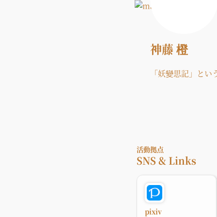
神藤 橙
「妖變思記」とい
活動拠点
SNS & Links
pixiv