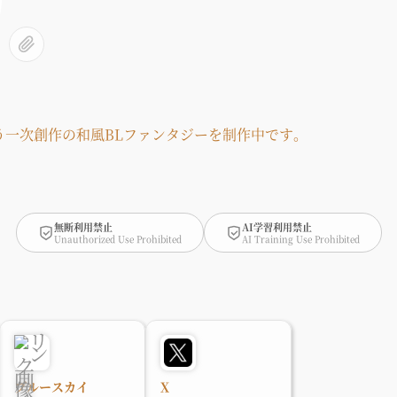
う一次創作の和風BLファンタジーを制作中です。
無断利用禁止
AI学習利用禁止
Unauthorized Use Prohibited
AI Training Use Prohibited
ブルースカイ
X