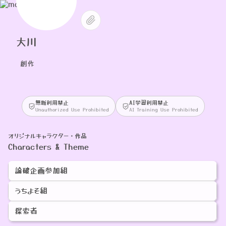
大川
創作
無断利用禁止
AI学習利用禁止
Unauthorized Use Prohibited
AI Training Use Prohibited
オリジナルキャラクター・作品
Characters & Theme
論破企画参加組
うちよそ組
探索者