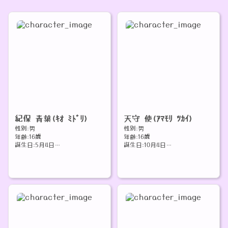
紀保 青葉(ｷｵ ﾐﾄﾞﾘ)
天守 使(ｱﾏﾓﾘ ﾂｶｲ)
性別:男
性別:男
年齢:16歳
年齢:16歳
誕生日:5月4日
誕生日:10月4日
身長:176cm
身長:163cm
体重:65kg
体重:50kg
胸囲:85cm
胸囲:76cm
一人称:俺
一人称:ボク
二人称:君、名前呼び捨て
二人称:キミ、名前+サン
好きなもの:緑、スポーツ、子供
好きなもの:白、時計、宝石
嫌いなもの:バッタ
嫌いなもの:びっくりする事、かくれ