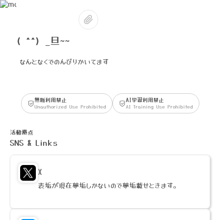
( ^^) _旦~~
なんとなくでのんびりかいてます
無断利用禁止
AI学習利用禁止
Unauthorized Use Prohibited
AI Training Use Prohibited
活動拠点
SNS & Links
X
表垢が現在夢垢しかないので夢垢載せときます。