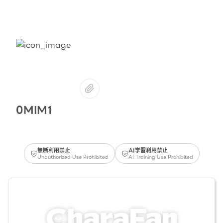
0MIM1
無断利用禁止
AI学習利用禁止
Unauthorized Use Prohibited
AI Training Use Prohibited