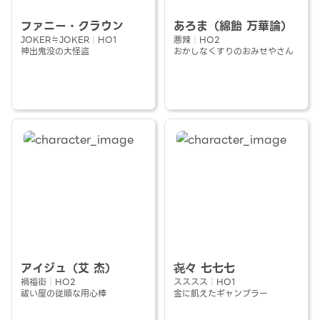
ファニー・クラウン
あろま（綿飴 万華論）
JOKER≒JOKER┆HO1
悪辣┆HO2
神出鬼没の大怪盗
おかしなくすりのおみせやさん
アイジュ（艾 杰）
㐂々 七七七
禍福街┆HO2
スススス┆HO1
祓い屋の従順な用心棒
金に飢えたギャンブラー