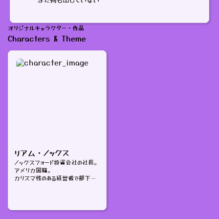
まだ何も出していない
オリジナルキャラクター・作品
Characters & Theme
リアム・ノックス
ノックスフォード投資会社の社長。
アメリカ国籍。
カリスマ性のある経営者で部下か
らも慕われてはいるが、極端な結
果主義者のため業績が思わしくな
い社員は容赦なく切り捨てる。
社員へのパワハラやセクハラは日
常茶飯事。