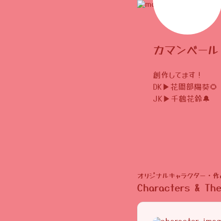
カマンベール
創作してます！
DK▶︎花間部陽葵🌻
JK▶︎千鶴花鈴🔔
オリジナルキャラクター・作
Characters & Th