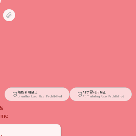
無断利用禁止
AI学習利用禁止
Unauthorized Use Prohibited
AI Training Use Prohibited
品
eme