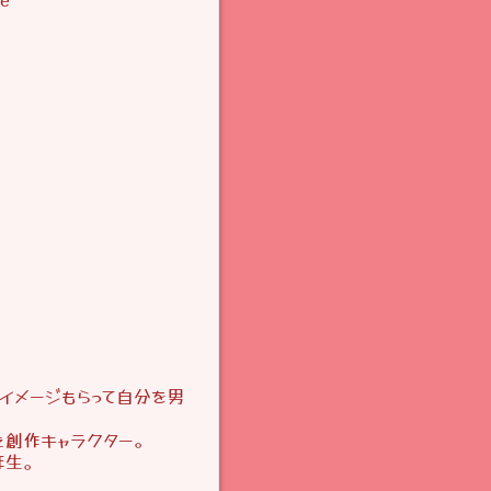
らイメージもらって自分を男
た創作キャラクター。
年生。