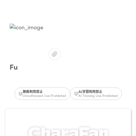
Fu
無断利用禁止
AI学習利用禁止
Unauthorized Use Prohibited
AI Training Use Prohibited