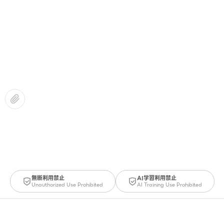
無断利用禁止
AI学習利用禁止
Unauthorized Use Prohibited
AI Training Use Prohibited