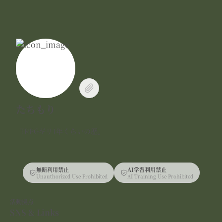
たちもり
TRPGギリ1年くらいの歴。
無断利用禁止
AI学習利用禁止
Unauthorized Use Prohibited
AI Training Use Prohibited
活動拠点
SNS & Links